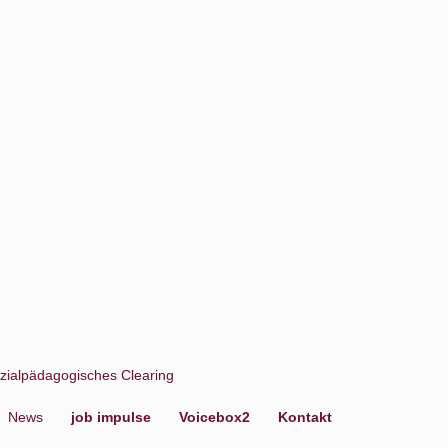
zialpädagogisches Clearing
News
job impulse
Voicebox2
Kontakt