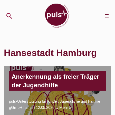
Zum
Inhalt
springen
Hansestadt Hamburg
Anerkennung als freier Träger
der Jugendhilfe
puls-Unterstützung für Kinder, Jugendliche und Familie
gGmbH hat am 12.05.2026…
Mehr »