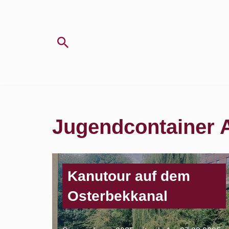
Zum
Inhalt
springen
Jugendcontainer A
Kanutour auf dem
Osterbekkanal