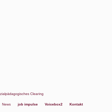
zialpädagogisches Clearing
News
job impulse
Voicebox2
Kontakt