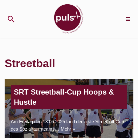
Zum
Inhalt
springen
Streetball
SRT Streetball-Cup Hoops &
Hustle
Am Freitag den 13.06.2025 fand der erste Streetball-Cup
des Sozialraumteams…
Mehr »